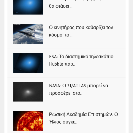
θα φτάσει ..
Ο κινητήρας που καθαρίζει τον
κόσμο: το ..
ESA: Το διαστημικό τηλεσκόπιο
Hubble παρ..
NASA: Ο 3I/ATLAS μπορεί να
προσφέρει στο..
Ρωσική Ακαδημία Επιστημών: Ο
Ήλιος συγκε..