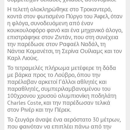
Η τελετή ολοκληρώθηκε στο Τροκαντερό,
κοντά στον φωτισμένο Πύργο του Άιφελ, όταν
η φλόγα, συνοδευόμενη από έναν
κουκουλοφόρο φανό και ένα μηχανικό άλογο,
επιστράφηκε στον Ζιντάν, που στη συνέχεια
την παρέδωσε στον Ραφαέλ Ναδάλ, τη
Νάντια Κομανέτσι, τη Σερίνα Ουίλιαμς και τον
Καρλ Λιούις.
Το τετραμελές πλήρωμα μετέφερε τη δάδα
με βάρκα προς το Λούβρο, όπου την
παρέλαβαν αρκετοί Γάλλοι αθλητές και
παραθλητές, συμπεριλαμβανομένου του
100χρονου χρυσού ολυμπιονίκη ποδηλάτη
Charles Coste, και την παρέδωσαν τελικά
στον Ρινέρ και την Πέρεκ.
Το ζευγάρι άναψε ένα αερόστατο 30 μέτρων,
που φαινόταν να επιπλέει πάνω από την