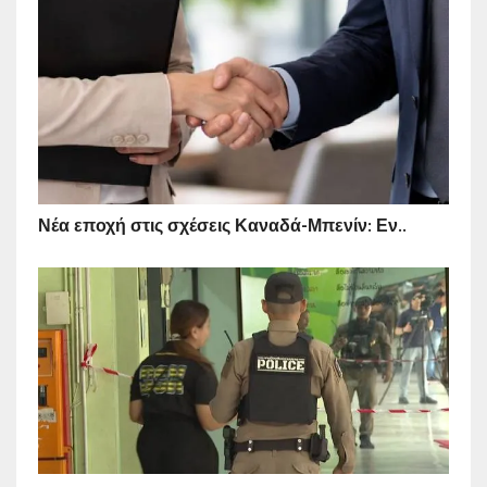
Νέα εποχή στις σχέσεις Καναδά-Μπενίν: Εν..