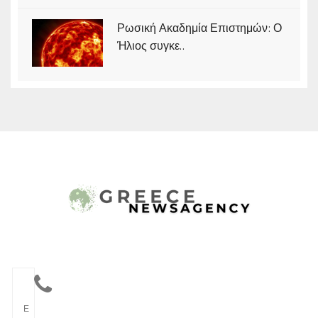
Ρωσική Ακαδημία Επιστημών: Ο
Ήλιος συγκε..
Ε