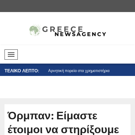
Mobil Menü
ΤΕΛΙΚΟ ΛΕΠΤΟ:
ορεία στις αγορές
Αρνητική πορεία στα χρηματιστήρια
Θετική πορ
ατο..
των ΗΠ..
Όρμπαν: Είμαστε
έτοιμοι να στηρίξουμε