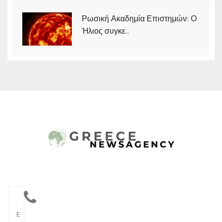
Ρωσική Ακαδημία Επιστημών: Ο
Ήλιος συγκε..
Ε