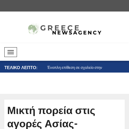
Mobil Menü
ΤΕΛΙΚΟ ΛΕΠΤΟ:
στις σχέσεις Καναδά-
Ένοπλη επίθεση σε σχολείο στην
Η Ουκρανία
.
Ταϊλάνδη:..
τη..
Μικτή πορεία στις
αγορές Ασίας-